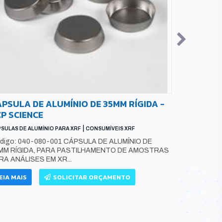
PSULA DE ALUMÍNIO DE 35MM RÍGIDA -
COPO DE 
P SCIENCE
ABERTURA
|
SULAS DE ALUMÍNIO PARA XRF
CONSUMÍVEIS XRF
CONSUMÍVEIS 
digo: 040-080-001 CÁPSULA DE ALUMÍNIO DE
Código: 04
MM RÍGIDA, PARA PASTILHAMENTO DE AMOSTRAS
XRF COM DU
RA ANÁLISES EM XR...
COM TAMPA E
EIA MAIS
SOLICITAR ORÇAMENTO
LEIA MAIS