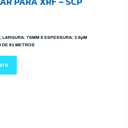
AR PARA XRF – SCP
F, LARGURA: 76MM X ESPESSURA: 3.6µM
O DE 91 METROS
ENTO