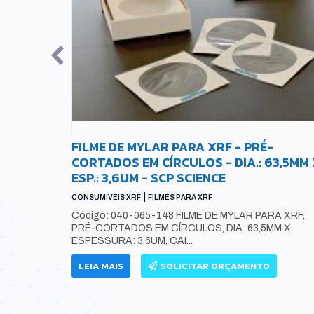
CÔNICA -
FILME DE MYLAR PARA XRF - PRÉ-
CORTADOS EM CÍRCULOS - DIA.: 63,5MM
ESP.: 3,6UM - SCP SCIENCE
RF
|
CONSUMÍVEIS XRF
FILMES PARA XRF
NIO DE
Código: 040-065-148 FILME DE MYLAR PARA XRF,
PRÉ-CORTADOS EM CÍRCULOS, DIA: 63,5MM X
ESPESSURA: 3,6UM, CAI...
LEIA MAIS
SOLICITAR ORÇAMENTO