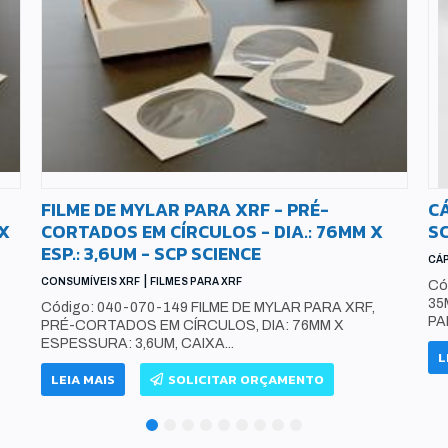
FILME DE MYLAR PARA XRF - PRÉ-
CÁ
 X
CORTADOS EM CÍRCULOS - DIA.: 76MM X
SC
ESP.: 3,6UM - SCP SCIENCE
CÁP
|
CONSUMÍVEIS XRF
FILMES PARA XRF
Có
35
Código: 040-070-149 FILME DE MYLAR PARA XRF,
PA
PRÉ-CORTADOS EM CÍRCULOS, DIA: 76MM X
ESPESSURA: 3,6UM, CAIXA...
L
LEIA MAIS
SOLICITAR ORÇAMENTO
1
2
3
4
5
6
7
8
9