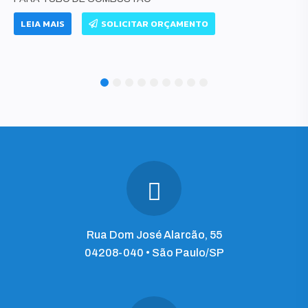
LEIA MAIS
SOLICITAR ORÇAMENTO
1
2
3
4
5
6
7
8
9
Rua Dom José Alarcão, 55
04208-040 • São Paulo/SP