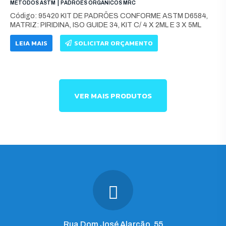
|
MÉTODOS ASTM
PADRÕES ORGÂNICOS MRC
Código: 95420 KIT DE PADRÕES CONFORME ASTM D6584,
MATRIZ: PIRIDINA, ISO GUIDE 34, KIT C/ 4 X 2ML E 3 X 5ML
LEIA MAIS
SOLICITAR ORÇAMENTO
VER MAIS PRODUTOS
Rua Dom José Alarcão, 55