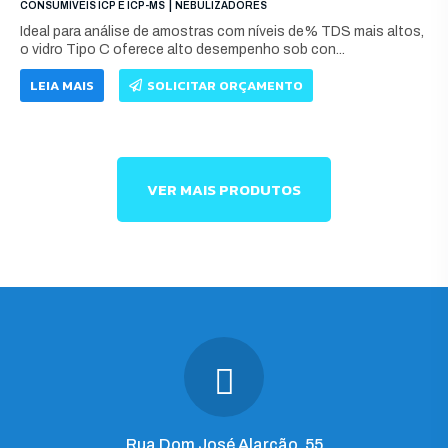
|
CONSUMÍVEIS ICP E ICP-MS
NEBULIZADORES
Ideal para análise de amostras com níveis de% TDS mais altos,
o vidro Tipo C oferece alto desempenho sob con...
LEIA MAIS
SOLICITAR ORÇAMENTO
VER MAIS PRODUTOS
Rua Dom José Alarcão, 55