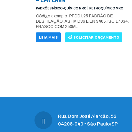
– CPA CHEM
|
PADRÕES FÍSICO-QUÍMICO MRC
PETROQUÍMICO MRC
Código exemplo: PPDD.L25 PADRÃO DE
DESTILAÇÃO, ASTM D86 E EN 3405, ISO 17034,
FRASCO COM 250ML
LEIA MAIS
SOLICITAR ORÇAMENTO
Rua Dom José Alarcão, 55
04208-040 • São Paulo/SP