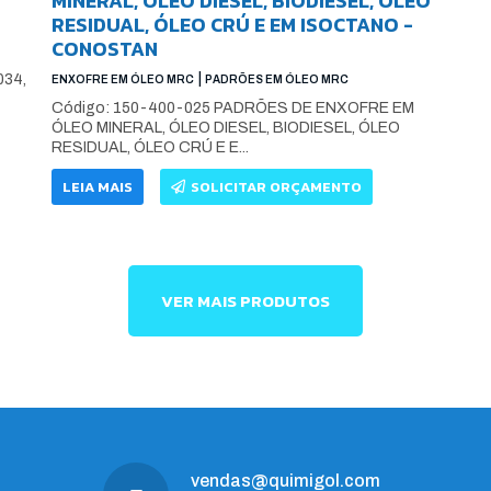
MINERAL, ÓLEO DIESEL, BIODIESEL, ÓLEO
RESIDUAL, ÓLEO CRÚ E EM ISOCTANO -
CONOSTAN
|
034,
ENXOFRE EM ÓLEO MRC
PADRÕES EM ÓLEO MRC
Código: 150-400-025 PADRÕES DE ENXOFRE EM
ÓLEO MINERAL, ÓLEO DIESEL, BIODIESEL, ÓLEO
RESIDUAL, ÓLEO CRÚ E E...
LEIA MAIS
SOLICITAR ORÇAMENTO
VER MAIS PRODUTOS
vendas@quimigol.com