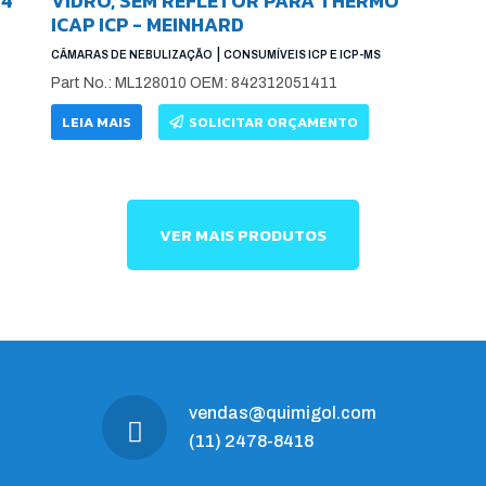
 4
VIDRO, SEM REFLETOR PARA THERMO
ICAP ICP - MEINHARD
|
CÂMARAS DE NEBULIZAÇÃO
CONSUMÍVEIS ICP E ICP-MS
Part No.: ML128010 OEM: 842312051411
LEIA MAIS
SOLICITAR ORÇAMENTO
VER MAIS PRODUTOS
vendas@quimigol.com
(11) 2478-8418