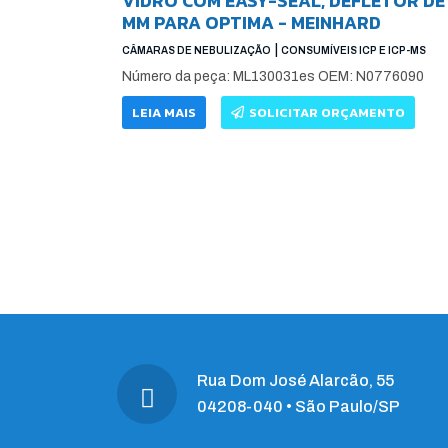
VIDRO COM EASY-SEAL, DEFLETOR DE
MM PARA OPTIMA - MEINHARD
|
CÂMARAS DE NEBULIZAÇÃO
CONSUMÍVEIS ICP E ICP-MS
Número da peça: ML130031es OEM: N0776090
LEIA MAIS
SOLICITAR ORÇAMENTO
Rua Dom José Alarcão, 55
04208-040 • São Paulo/SP