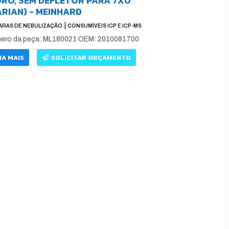
DRO, SEM DEFLETOR PARA 7X0
ARIAN) - MEINHARD
|
RAS DE NEBULIZAÇÃO
CONSUMÍVEIS ICP E ICP-MS
ero da peça: ML180021 OEM: 2010081700
IA MAIS
SOLICITAR ORÇAMENTO