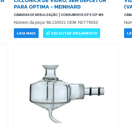
RA
CICLÔNICA DE VIDRO, SEM DEFLETOR
VI
PARA OPTIMA - MEINHARD
(V
|
CÂMARAS DE NEBULIZAÇÃO
CONSUMÍVEIS ICP E ICP-MS
CÂMA
Número da peça: ML130021 OEM: N0776052
Núm
LEIA MAIS
SOLICITAR ORÇAMENTO
LE