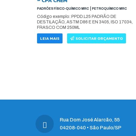
– CPA CHEM
|
PADRÕES FÍSICO-QUÍMICO MRC
PETROQUÍMICO MRC
Código exemplo: PPDD.L25 PADRÃO DE
DESTILAÇÃO, ASTM D86 E EN 3405, ISO 17034,
FRASCO COM 250ML
LEIA MAIS
SOLICITAR ORÇAMENTO
Rua Dom José Alarcão, 55
04208-040 • São Paulo/SP